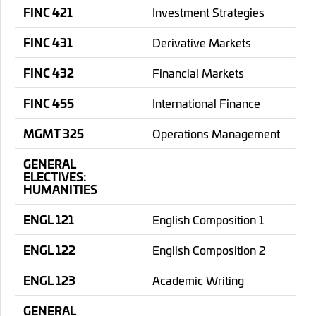
FINC 421
Investment Strategies
FINC 431
Derivative Markets
FINC 432
Financial Markets
FINC 455
International Finance
MGMT 325
Operations Management
GENERAL
ELECTIVES:
HUMANITIES
ENGL 121
English Composition 1
ENGL 122
English Composition 2
ENGL 123
Academic Writing
GENERAL