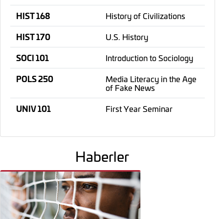
HIST 168
History of Civilizations
HIST 170
U.S. History
SOCI 101
Introduction to Sociology
POLS 250
Media Literacy in the Age
of Fake News
UNIV 101
First Year Seminar
Haberler