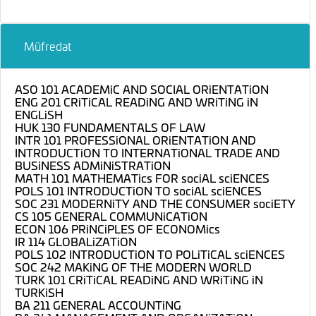
Müfredat
ASO 101 ACADEMiC AND SOCIAL ORiENTATiON
ENG 201 CRiTiCAL READiNG AND WRiTiNG iN
ENGLiSH
HUK 130 FUNDAMENTALS OF LAW
INTR 101 PROFESSiONAL ORiENTATiON AND
INTRODUCTiON TO INTERNATiONAL TRADE AND
BUSiNESS ADMiNiSTRATiON
MATH 101 MATHEMATics FOR sociAL sciENCES
POLS 101 INTRODUCTiON TO sociAL sciENCES
SOC 231 MODERNiTY AND THE CONSUMER sociETY
CS 105 GENERAL COMMUNiCATiON
ECON 106 PRiNCiPLES OF ECONOMics
IR 114 GLOBALiZATiON
POLS 102 INTRODUCTiON TO POLiTiCAL sciENCES
SOC 242 MAKiNG OF THE MODERN WORLD
TURK 101 CRiTiCAL READiNG AND WRiTiNG iN
TURKiSH
BA 211 GENERAL ACCOUNTiNG