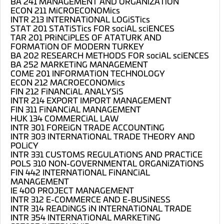
BA 241 MANAGEMENT AND ORGANiZATiON
ECON 211 MiCROECONOMics
INTR 213 INTERNATiONAL LOGiSTics
STAT 201 STATiSTics FOR sociAL sciENCES
TAR 201 PRiNCiPLES OF ATATURK AND
FORMATiON OF MODERN TURKEY
BA 202 RESEARCH METHODS FOR sociAL sciENCES
BA 252 MARKETiNG MANAGEMENT
COME 201 INFORMATiON TECHNOLOGY
ECON 212 MACROECONOMics
FIN 212 FiNANCiAL ANALYSiS
INTR 214 EXPORT IMPORT MANAGEMENT
FIN 311 FiNANCiAL MANAGEMENT
HUK 134 COMMERCiAL LAW
INTR 301 FOREiGN TRADE ACCOUNTiNG
INTR 303 INTERNATiONAL TRADE THEORY AND
POLiCY
INTR 331 CUSTOMS REGULATiONS AND PRACTiCE
POLS 310 NON-GOVERNMENTAL ORGANiZATiONS
FIN 442 INTERNATiONAL FiNANCiAL
MANAGEMENT
IE 400 PROJECT MANAGEMENT
INTR 312 E-COMMERCE AND E-BUSiNESS
INTR 314 READiNGS iN INTERNATiONAL TRADE
INTR 354 INTERNATiONAL MARKETiNG