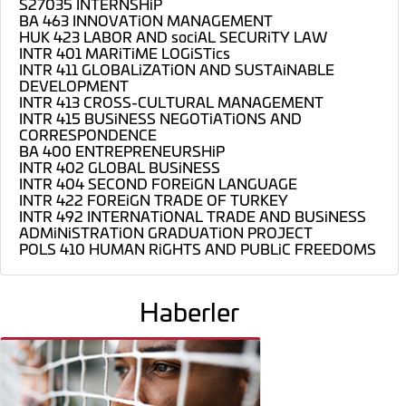
S27035 INTERNSHiP
BA 463 INNOVATiON MANAGEMENT
HUK 423 LABOR AND sociAL SECURiTY LAW
INTR 401 MARiTiME LOGiSTics
INTR 411 GLOBALiZATiON AND SUSTAiNABLE
DEVELOPMENT
INTR 413 CROSS-CULTURAL MANAGEMENT
INTR 415 BUSiNESS NEGOTiATiONS AND
CORRESPONDENCE
BA 400 ENTREPRENEURSHiP
INTR 402 GLOBAL BUSiNESS
INTR 404 SECOND FOREiGN LANGUAGE
INTR 422 FOREiGN TRADE OF TURKEY
INTR 492 INTERNATiONAL TRADE AND BUSiNESS
ADMiNiSTRATiON GRADUATiON PROJECT
POLS 410 HUMAN RiGHTS AND PUBLiC FREEDOMS
Haberler